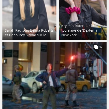
Krysten Ritter sur le
Sarah Paulson, Emma Roberts
tournage de 'Dexter' à
et Gabourey Sidibe sur le...
New York
37