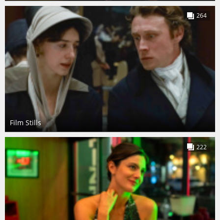
264
Film Stills
222