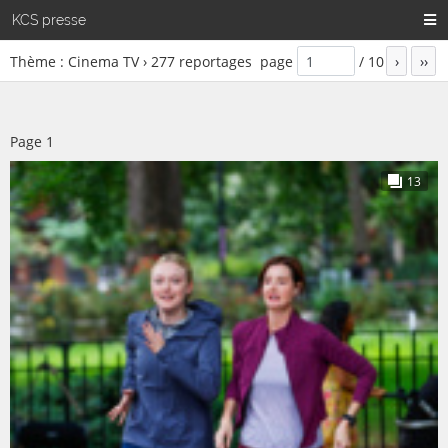
KCS presse
Thème : Cinema TV ›
277
reportages
page
/
10
›
››
Page
1
13