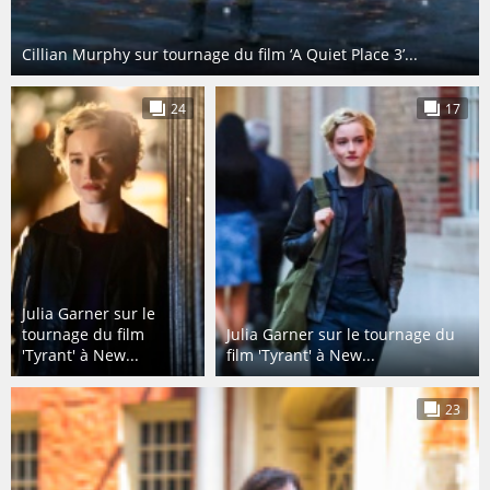
Cillian Murphy sur tournage du film ‘A Quiet Place 3’...
24
17
Julia Garner sur le
tournage du film
Julia Garner sur le tournage du
'Tyrant' à New...
film 'Tyrant' à New...
23