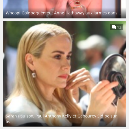
Whoopi Goldberg émeut Anne Hathaway aux larmes dans...
13
Sarah Paulson, Paul Anthony Kelly et Gabourey Sidibe sur
le...