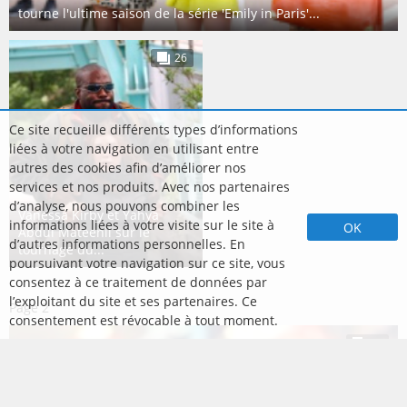
tourne l'ultime saison de la série 'Emily in Paris'...
26
Ce site recueille différents types d’informations
liées à votre navigation en utilisant entre
autres des cookies afin d’améliorer nos
services et nos produits. Avec nos partenaires
d’analyse, nous pouvons combiner les
Vanessa Kirby et Yahya
informations liées à votre visite sur le site à
OK
Abdul Mateenii sur le
d’autres informations personnelles. En
tournage du...
poursuivant votre navigation sur ce site, vous
consentez à ce traitement de données par
l’exploitant du site et ses partenaires. Ce
Page
2
consentement est révocable à tout moment.
23