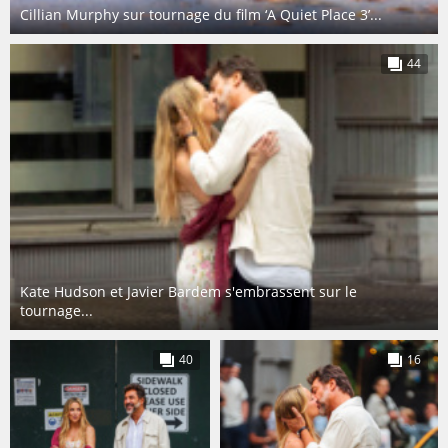
Cillian Murphy sur tournage du film ‘A Quiet Place 3’...
44
Kate Hudson et Javier Bardem s'embrassent sur le
tournage...
40
16