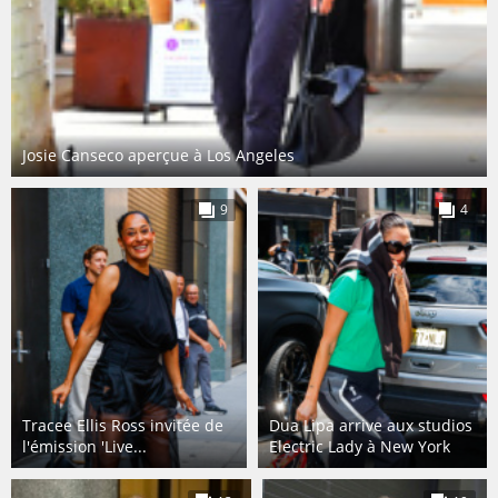
Josie Canseco aperçue à Los Angeles
9
4
Tracee Ellis Ross invitée de
Dua Lipa arrive aux studios
l'émission 'Live...
Electric Lady à New York