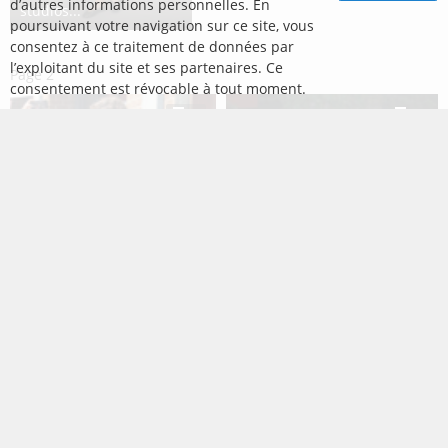
d’autres informations personnelles. En
studios...
poursuivant votre navigation sur ce site, vous
consentez à ce traitement de données par
l’exploitant du site et ses partenaires. Ce
Page
2
consentement est révocable à tout moment.
3
9
Tom Holland aperçu à New
Jonathan Owens et Simone
York
Biles se rendent à la...
5
13