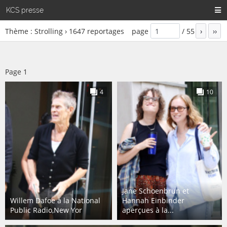
KCS presse
Thème : Strolling ›
1647
reportages
page
/
55
›
››
Page
1
4
10
Jane Schoenbrun et
Willem Dafoe à la National
Hannah Einbinder
Public Radio,New Yor
aperçues à la...