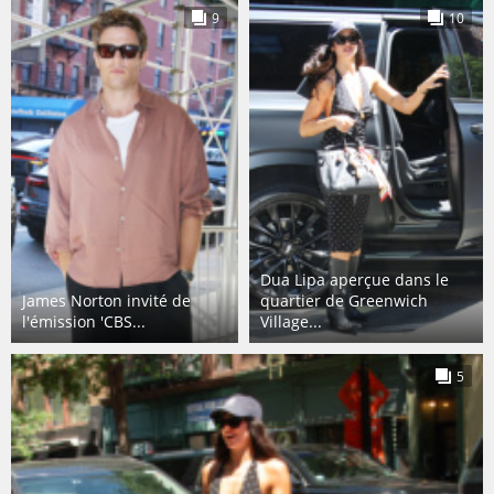
9
10
Dua Lipa aperçue dans le
James Norton invité de
quartier de Greenwich
l'émission 'CBS...
Village...
5