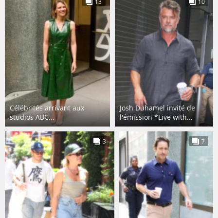
13
10
Célébrités arrivant aux
Josh Duhamel invité de
studios ABC...
l'émission *Live with...
3
7