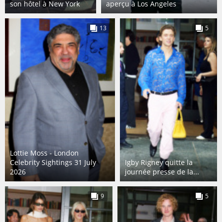
son hôtel à New York
aperçu à Los Angeles
13
5
Lottie Moss - London
Celebrity Sightings 31 July
Igby Rigney quitte la
2026
journée presse de la...
9
5