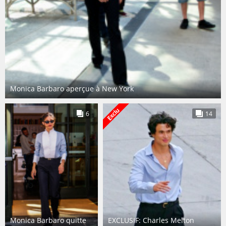
Monica Barbaro aperçue à New York
6
14
Monica Barbaro quitte
EXCLUSIF: Charles Melton