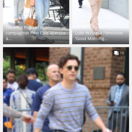
Florence Pugh et son
compagnon Finn Cole aperçus
Luke Wilson à l'émission
à...
'Good Morning...
16