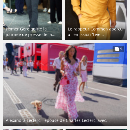
Homer Gere quitte la
Le rappeur Common aperçu
journée de presse de la...
à l'émission 'Live...
9
Alexandra Leclerc, l'épouse de Charles Leclerc, avec...